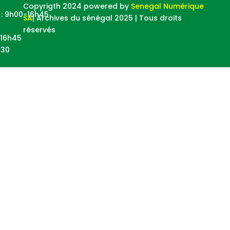
Copyrigth 2024 powered by
Senegal Numérique
i : 9h00-16h45
SA
| Archives du sénégal 2025 | Tous droits
réservés
-16h45
h30
Lien utile
Presidence
Primature
Assemblée Nationale
Services
Consultation