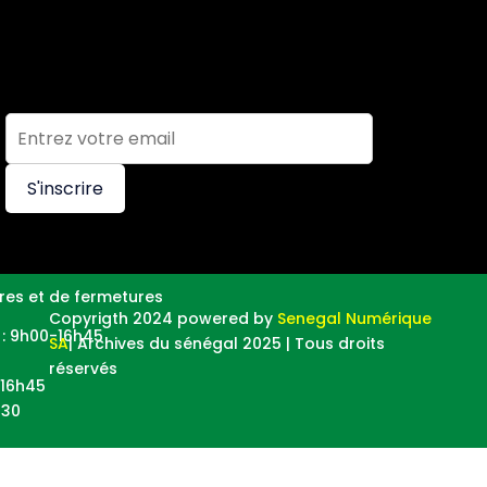
S'inscrire
res et de fermetures
Copyrigth 2024 powered by
Senegal Numérique
i : 9h00-16h45
SA
| Archives du sénégal 2025 | Tous droits
réservés
-16h45
h30