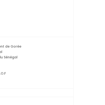
ent de Gorée
al
 du Sénégal
.O.F