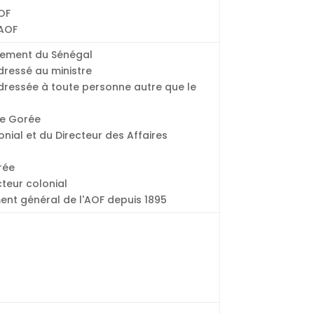
OF
'AOF
nement du Sénégal
essé au ministre
essée à toute personne autre que le
e Gorée
ial et du Directeur des Affaires
rée
teur colonial
nt général de l'AOF depuis 1895