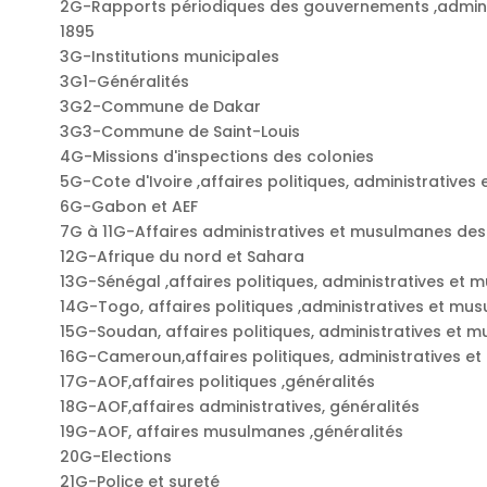
2G-Rapports périodiques des gouvernements ,adminis
1895
3G-Institutions municipales
3G1-Généralités
3G2-Commune de Dakar
3G3-Commune de Saint-Louis
4G-Missions d'inspections des colonies
5G-Cote d'Ivoire ,affaires politiques, administrative
6G-Gabon et AEF
7G à 11G-Affaires administratives et musulmanes des te
12G-Afrique du nord et Sahara
13G-Sénégal ,affaires politiques, administratives et
14G-Togo, affaires politiques ,administratives et mu
15G-Soudan, affaires politiques, administratives et 
16G-Cameroun,affaires politiques, administratives e
17G-AOF,affaires politiques ,généralités
18G-AOF,affaires administratives, généralités
19G-AOF, affaires musulmanes ,généralités
20G-Elections
21G-Police et sureté