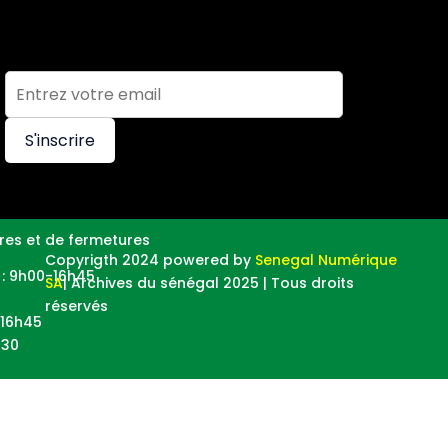
S'inscrire
res et de fermetures
Copyrigth 2024 powered by
Senegal Numérique
i : 9h00-16h45
SA
| Archives du sénégal 2025 | Tous droits
réservés
-16h45
h30