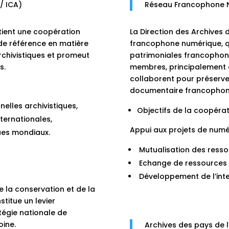
 / ICA)
Réseau Francophone N
etient une coopération
La Direction des Archives
 de référence en matière
francophone numérique, q
 archivistiques et promeut
patrimoniales francophon
s.
membres, principalement d
collaborent pour préserver,
documentaire francophone
lles archivistiques,
Objectifs de la coopérat
ternationales,
Appui aux projets de numé
ques mondiaux.
Mutualisation des resso
Echange de ressources e
Développement de l’inte
e la conservation et de la
stitue un levier
atégie nationale de
oine.
Archives des pays de 