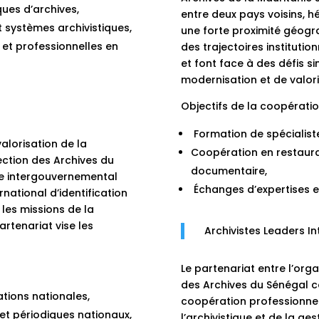
ques d’archives,
entre deux pays voisins, hé
 systèmes archivistiques,
une forte proximité géogra
et professionnelles en
des trajectoires institutio
et font face à des défis s
modernisation et de valori
Objectifs de la coopératio
Formation de spécialiste
valorisation de la
Coopération en restaura
ection des Archives du
documentaire,
me intergouvernemental
Échanges d’expertises et
national d’identification
 les missions de la
artenariat vise les
Archivistes Leaders Int
Le partenariat entre l’orga
des Archives du Sénégal con
tions nationales,
coopération professionnell
 et périodiques nationaux,
l’archivistique et de la ge