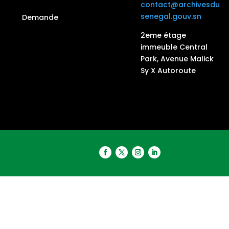
contact@archivesdu
senegal.gouv.sn
Demande
2eme étage
immeuble Central
Park, Avenue Malick
Sy X Autoroute