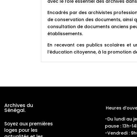
avec le rôle essentiel des archives dan
Encadrés par des archivistes professionn
de conservation des documents, ainsi q
consultation de documents anciens peuv
établissements.
En recevant ces publics scolaires et u
l’éducation citoyenne, à la promotion de 
Archives du
Heures d’ouve
Sénégal.
-Du lundi au j
Soyez aux premières
pause : 13h-14
loges pour les
-Vendredi : 9
actualités et les